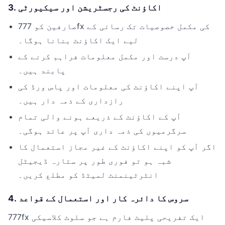
3. اکاؤنٹ کی رجسٹریشن اور سیکیورٹی
صارفین کو 777fx کی مکمل خصوصیات تک رسائی کے
لیے ایک اکاؤنٹ بنانا ہوگا۔
آپ درست اور مکمل معلومات فراہم کرنے کے
پابند ہیں۔
آپ اپنے اکاؤنٹ کی معلومات اور پاس ورڈ کی
رازداری کے ذمہ دار ہیں۔
آپ کے اکاؤنٹ کے ذریعے ہونے والی تمام
سرگرمیوں کی ذمہ داری آپ پر عائد ہوگی۔
اگر آپ کو اپنے اکاؤنٹ کے غیر مجاز استعمال کا
شبہ ہو تو فوری طور پر ستارہ ڈیجیٹل
انٹرٹینمنٹ لمیٹڈ کو مطلع کریں۔
4. سروس کا دائرہ کار اور استعمال کے قواعد
777fx ایک تفریحی پلیٹ فارم ہے جو سلوٹ کلاسیکی