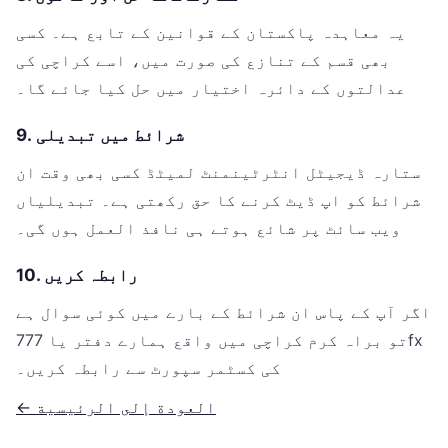
یہ معاہدہ پاکستان کے قوانین کے تابع ہے۔ کسی
بھی قسم کے تنازع کی صورت میں، اسے کراچی کی
عدالتوں کے دائرہ اختیار میں حل کیا جائے گا۔
9. شرائط میں تبدیلی
ستارہ ڈیجیٹل انٹرٹینمنٹ لمیٹڈ کسی بھی وقت ان
شرائط کو اپ ڈیٹ کرنے کا حق رکھتی ہے۔ تبدیلیاں
ویب سائٹ پر شائع ہوتے ہی نافذ العمل ہوں گی۔
10. رابطہ کریں
اگر آپ کے پاس ان شرائط کے بارے میں کوئی سوال ہے
تو براہ کرم کراچی میں واقع ہمارے دفتر یا 777fx
کی کسٹمر سپورٹ سے رابطہ کریں۔
← العودة إلى الرئيسية