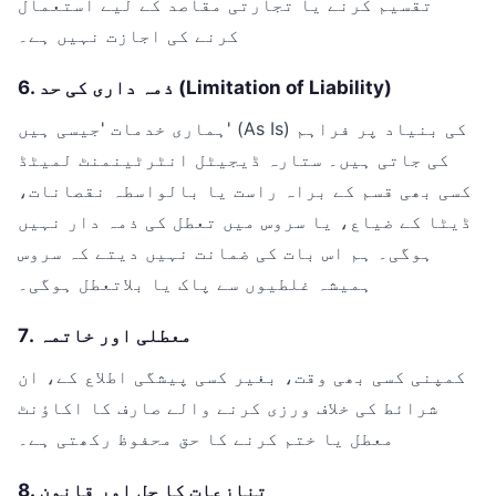
تقسیم کرنے یا تجارتی مقاصد کے لیے استعمال
کرنے کی اجازت نہیں ہے۔
6. ذمہ داری کی حد (Limitation of Liability)
ہماری خدمات 'جیسی ہیں' (As Is) کی بنیاد پر فراہم
کی جاتی ہیں۔ ستارہ ڈیجیٹل انٹرٹینمنٹ لمیٹڈ
کسی بھی قسم کے براہ راست یا بالواسطہ نقصانات،
ڈیٹا کے ضیاع، یا سروس میں تعطل کی ذمہ دار نہیں
ہوگی۔ ہم اس بات کی ضمانت نہیں دیتے کہ سروس
ہمیشہ غلطیوں سے پاک یا بلاتعطل ہوگی۔
7. معطلی اور خاتمہ
کمپنی کسی بھی وقت، بغیر کسی پیشگی اطلاع کے، ان
شرائط کی خلاف ورزی کرنے والے صارف کا اکاؤنٹ
معطل یا ختم کرنے کا حق محفوظ رکھتی ہے۔
8. تنازعات کا حل اور قانون