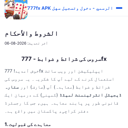
777fx APK الرسمي - دخول وتسجيل سهل
الشروط والأحكام
آخر تحديث: 2026-08-06
سروس کی شرائط و ضوابط - 777fx
خوش آمدید! 777fx ایپلیکیشن اور ویب سائٹ
استعمال کرنے کے لیے آپ کا شکریہ۔ یہ سروس کی
شرائط و ضوابط (معاہدہ) آپ (صارف) اور
ستارہ
ڈیجیٹل انٹرٹینمنٹ لمیٹڈ
(کمپنی) کے درمیان ایک
قانونی طور پر پابند معاہدہ ہیں، جس کا رجسٹرڈ
دفتر کراچی، پاکستان میں واقع ہے۔
1. معاہدے کی قبولیت