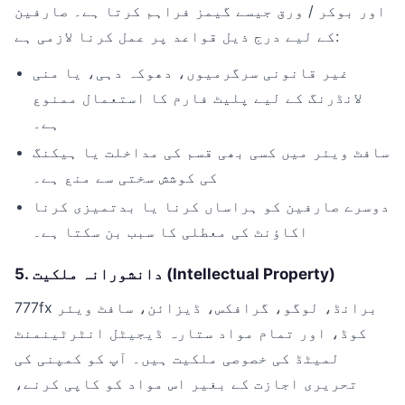
اور بوکر / ورق جیسے گیمز فراہم کرتا ہے۔ صارفین
کے لیے درج ذیل قواعد پر عمل کرنا لازمی ہے:
غیر قانونی سرگرمیوں، دھوکہ دہی، یا منی
لانڈرنگ کے لیے پلیٹ فارم کا استعمال ممنوع
ہے۔
سافٹ ویئر میں کسی بھی قسم کی مداخلت یا ہیکنگ
کی کوشش سختی سے منع ہے۔
دوسرے صارفین کو ہراساں کرنا یا بدتمیزی کرنا
اکاؤنٹ کی معطلی کا سبب بن سکتا ہے۔
5. دانشورانہ ملکیت (Intellectual Property)
777fx برانڈ، لوگو، گرافکس، ڈیزائن، سافٹ ویئر
کوڈ، اور تمام مواد ستارہ ڈیجیٹل انٹرٹینمنٹ
لمیٹڈ کی خصوصی ملکیت ہیں۔ آپ کو کمپنی کی
تحریری اجازت کے بغیر اس مواد کو کاپی کرنے،